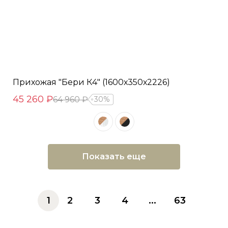
Прихожая "Бери К4" (1600х350х2226)
45 260 ₽
64 960 ₽
30%
Показать еще
1
2
3
4
...
63