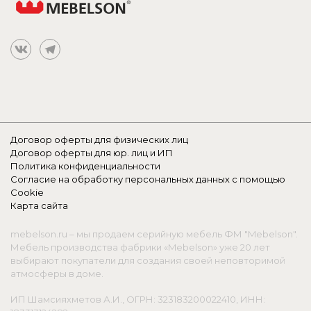
Договор оферты для физических лиц
Договор оферты для юр. лиц и ИП
Политика конфиденциальности
Согласие на обработку персональных данных с помощью
Cookie
Карта сайта
mebelson.ru – мы продаем серийную мебель ФМ "Mebelson".
Мебель производства фабрики «Mebelson» уже 20 лет
выбирают покупатели для создания своей неповторимой
атмосферы в доме.
ИП Шамсияхметов А.И., ОГРН: 323183200022410, ИНН: