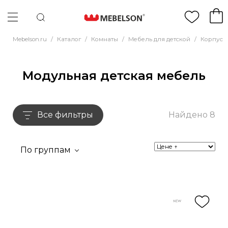
Mebelson.ru
/
Каталог
/
Комнаты
/
Мебель для детской
/
Корпусн
Модульная детская мебель
Все фильтры
Найдено 8
По группам