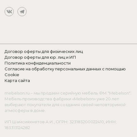
Договор оферты для физических лиц
Договор оферты для юр. лиц и ИП
Политика конфиденциальности
Согласие на обработку персональных данных с помощью
Cookie
Карта сайта
mebelson.ru – мы продаем серийную мебель ФМ "Mebelson".
Мебель производства фабрики «Mebelson» уже 20 лет
выбирают покупатели для создания своей неповторимой
атмосферы в доме.
ИП Шамсияхметов А.И., ОГРН: 323183200022410, ИНН:
183313124282