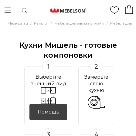
Mebelson.ru
/
Каталог
/
Мебель для заказа онлайн
/
Мебель для к
Кухни Мишель - готовые
компоновки
1
2
Выберите
Замерьте
внешний вид
свою
кухню
Помощь
3
4