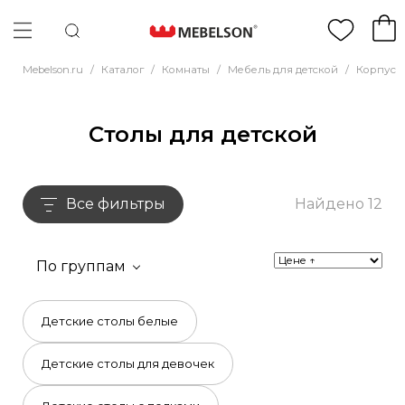
Mebelson.ru
/
Каталог
/
Комнаты
/
Мебель для детской
/
Корпусн
Столы для детской
Все фильтры
Найдено 12
По группам
Детские столы белые
Детские столы для девочек