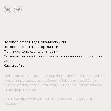
Договор оферты для физических лиц
Договор оферты для юр. лиц и ИП
Политика конфиденциальности
Согласие на обработку персональных данных с помощью
Cookie
Карта сайта
mebelson.ru – мы продаем серийную мебель ФМ "Mebelson".
Мебель производства фабрики «Mebelson» уже 20 лет
выбирают покупатели для создания своей неповторимой
атмосферы в доме.
ИП Шамсияхметов А.И., ОГРН: 323183200022410, ИНН:
183313124282