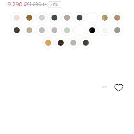
9 290 ₽
11 690 ₽
21%