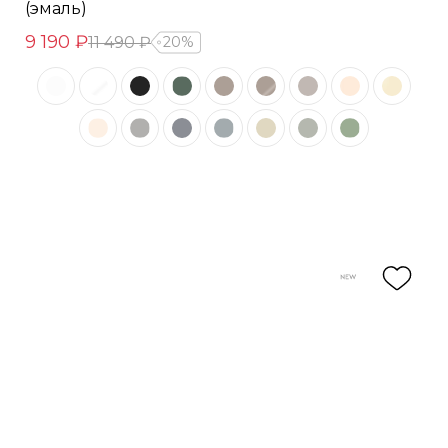
(эмаль)
9 190 ₽
11 490 ₽
20%