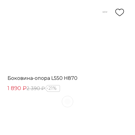
Боковина-опора L550 Н870
1 890 ₽
2 390 ₽
21%