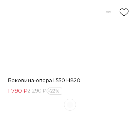
Боковина-опора L550 Н820
1 790 ₽
2 290 ₽
22%