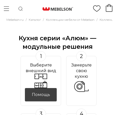
Mebelson.ru
/
Каталог
/
Коллекции мебели от Mebelson
/
Коллекци
Кухня серии «Алюм» —
модульные решения
1
2
Выберите
Замерьте
внешний вид
свою
кухню
Помощь
3
4