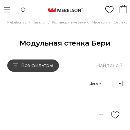
Mebelson.ru
/
Каталог
/
Коллекции мебели от Mebelson
/
Коллекци
Модульная стенка Бери
Все фильтры
Найдено 7