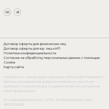
Договор оферты для физических лиц
Договор оферты для юр. лиц и ИП
Политика конфиденциальности
Согласие на обработку персональных данных с помощью
Cookie
Карта сайта
mebelson.ru – мы продаем серийную мебель ФМ "Mebelson".
Мебель производства фабрики «Mebelson» уже 20 лет
выбирают покупатели для создания своей неповторимой
атмосферы в доме.
ИП Шамсияхметов А.И., ОГРН: 323183200022410, ИНН:
183313124282