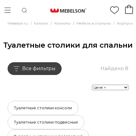
Mebelson.ru
/
Каталог
/
Комнаты
/
Мебель в спальню
/
Корпусна
Туалетные столики для спальни
Все фильтры
Найдено 8
Туалетные столики консоли
Туалетные столики подвесные