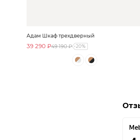
Адам Шкаф трехдверный
39 290 ₽
49 190 ₽
20%
Отз