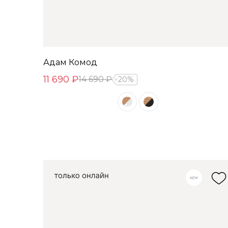
Адам Комод
11 690 ₽
14 690 ₽
20%