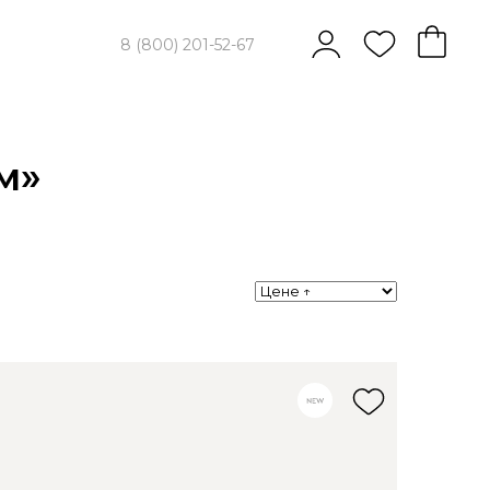
8 (800) 201-52-67
м»