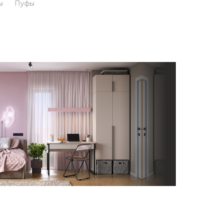
ы
Пуфы