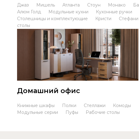
Джаз
Мишель
Атланта
Стоун
Монако
Ба
Алюм Голд
Модульные кухни
Кухонные ручки
Столешницы и комплектующие
Кристи
Стефани
столы
Домашний офис
Книжные шкафы
Полки
Стеллажи
Комоды
Модульные серии
Пуфы
Рабочие столы