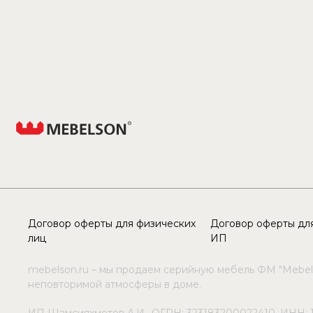
Договор оферты для физических
Договор оферты для
лиц
ИП
mebelson.ru – мы продаем серийную мебель ФМ "Mebel
неповторимой атмосферы в доме.
ИП Шамсияхметов А.И., ОГРН: 323183200022410, ИНН: 