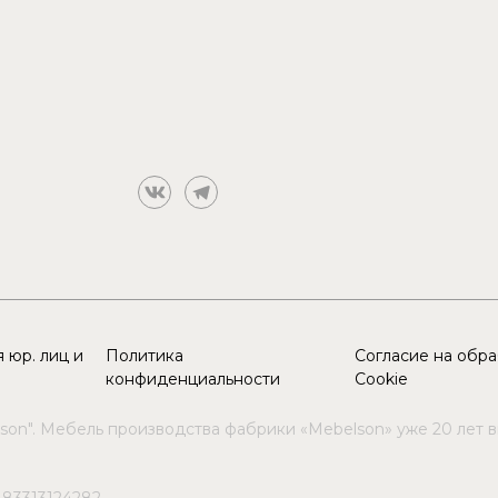
 юр. лиц и
Политика
Согласие на обр
конфиденциальности
Cookie
son". Мебель производства фабрики «Mebelson» уже 20 лет 
183313124282