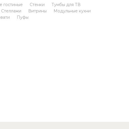
е гостиные
Стенки
Тумбы для ТВ
Стеллажи
Витрины
Модульные кухни
овати
Пуфы