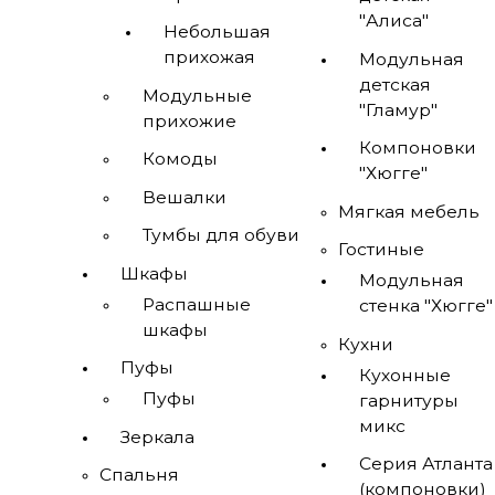
"Алиса"
Небольшая
прихожая
Модульная
детская
Модульные
"Гламур"
прихожие
Компоновки
Комоды
"Хюгге"
Вешалки
Мягкая мебель
Тумбы для обуви
Гостиные
Шкафы
Модульная
Распашные
стенка "Хюгге"
шкафы
Кухни
Пуфы
Кухонные
Пуфы
гарнитуры
микс
Зеркала
Серия Атланта
Спальня
(компоновки)