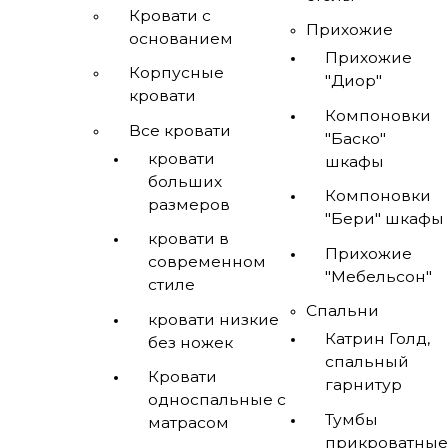
Кровати с
Прихожие
основанием
Прихожие
Корпусные
"Диор"
кровати
Компоновки
Все кровати
"Баско"
кровати
шкафы
больших
Компоновки
размеров
"Бери" шкафы
кровати в
Прихожие
современном
"Мебельсон"
стиле
Спальни
кровати низкие
Катрин Голд,
без ножек
спальный
Кровати
гарнитур
односпальные с
Тумбы
матрасом
прикроватные