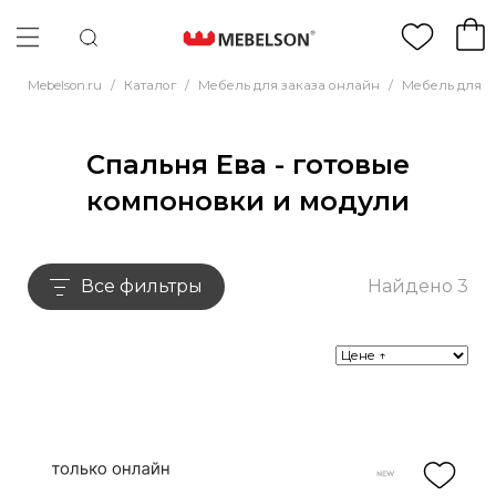
Mebelson.ru
/
Каталог
/
Мебель для заказа онлайн
/
Мебель для с
Спальня Ева - готовые
компоновки и модули
Все фильтры
Найдено 3