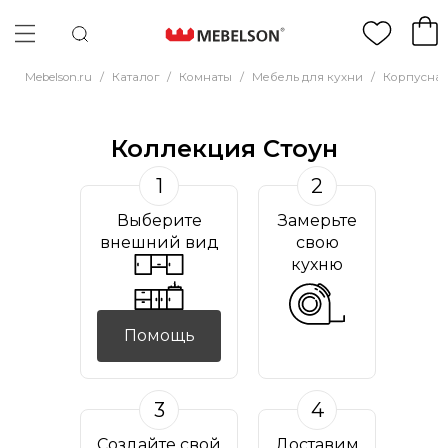
Mebelson.ru
/
Каталог
/
Комнаты
/
Мебель для кухни
/
Корпусная
Коллекция Стоун
1
2
Выберите
Замерьте
внешний вид
свою
кухню
Помощь
3
4
Создайте свой
Доставим