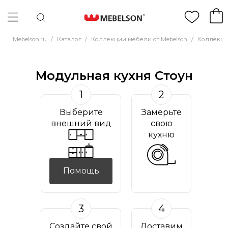
Mebelson.ru
/
Каталог
/
Коллекции мебели от Mebelson
/
Коллекци
Модульная кухня Стоун
1
2
Выберите
Замерьте
внешний вид
свою
кухню
Помощь
3
4
Создайте свой
Доставим