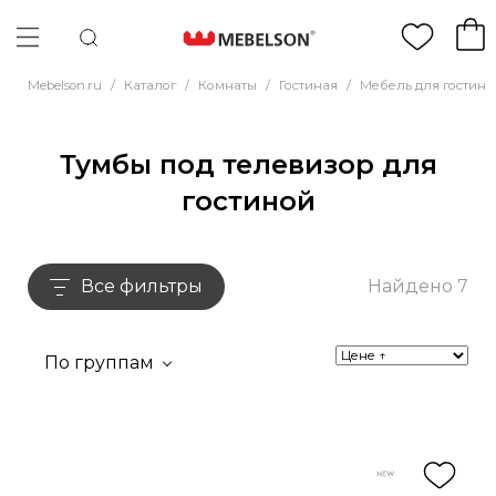
Mebelson.ru
/
Каталог
/
Комнаты
/
Гостиная
/
Мебель для гостино
Тумбы под телевизор для
гостиной
Все фильтры
Найдено 7
По группам